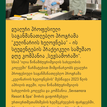
დუალური პროფესიული
საგანმანათლებლო პროგრამა
“კულინარიის ხელოვნება“ - ის
სტუდენტების პრაქტიკული სამუშაო
დღე კომპანია „სევსამორაში“.
სსიპ “ილია წინამძღვრიშვილის სახელობის
კოლეჯში“ წარმატებით მიმდინარეობს დუალური
პროფესიული საგანმანათლებლო პროგრამა
„კულინარიის ხელოვნების“ შესწავლა 2023 წლის
აპრილის თვეში, ილია წინამძღვრიშვილის
სახელობის კოლეჯსა და კომპანია „Sevsamora
Resort & Spa“ შორის გაფორმებული
ურთიერთშეთანხმების ხელშეკრულების ფარგლებში,