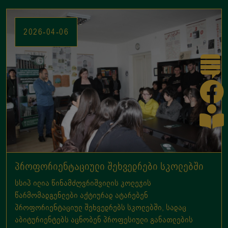
პროფორიენტაციული შეხვედრები სკოლებში
სსიპ ილია წინამძღვრიშვილის კოლეჯის
წარმომადგენლები აქტიურად ატარებენ
პროფორიენტაციულ შეხვედრებს სკოლებში, სადაც
აბიტურიენტებს აცნობენ პროფესიული განათლების