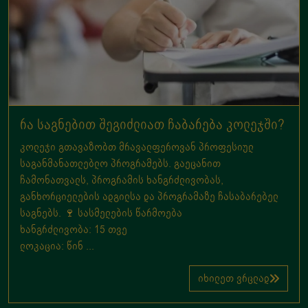
რა საგნებით შეგიძლიათ ჩაბარება კოლეჯში?
კოლეჯი გთავაზობთ მრავალფეროვან პროფესიულ
საგანმანათლებლო პროგრამებს. გაეცანით
ჩამონათვალს, პროგრამის ხანგრძლივობას,
განხორციელების ადგილსა და პროგრამაზე ჩასაბარებელ
საგნებს. 🍷 სასმელების წარმოება
ხანგრძლივობა: 15 თვე
ლოკაცია: წინ ...
იხილეთ ვრცლად