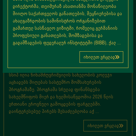
დირექტორმა, თეიმურაზ ასათიანმა მონაწილეობა
მიიღო საქართველოს განათლების, მეცნიერებისა და
ახალგაზრდობის სამინისტროს ორგანიზებით
გამართულ სასწავლო ვიზიტში, რომელიც გერმანიის
პროფესიული განათლების, მომზადებისა და
გადამზადების ფედერალურ ინსტიტუტში (BIBB), ქალ ...
იხილეთ ვრცლად
სასტუმრო მომსახურება - ჩარიცხვის
პირობები და დეტალები
სსიპ ილია წინამძღვრიშვილის სახელობის კოლეჯი
აცხადებს მიღებას სასტუმრო მომსახურების
პროგრამაზე. პროგრამა სრულად ფინანსდება
სახელმწიფოს მიერ და ხელმისაწვდომია 2026 წლის
ერთიანი ეროვნული გამოცდების ფარგლებში.
დაინტერესებულ პირებს შესაძლებლობა აქ ...
იხილეთ ვრცლად