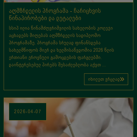
აღმზრდელის პროგრამა - ჩარიცხვის
წინაპირობები და დეტალები
სსიპ ილია წინამძღვრიშვილის სახელობის კოლეჯი
აცხადებს მიღებას აღმზრდელის სადიპლომო
პროგრამაზე. პროგრამა სრულად ფინანსდება
სახელმწიფოს მიერ და ხელმისაწვდომია 2026 წლის
ერთიანი ეროვნული გამოცდების ფარგლებში.
დაინტერესებულ პირებს შესაძლებლობა აქვთ ...
იხილეთ ვრცლად